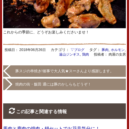
これからの季節に、どうぞお楽しみくださいませ！
カテゴリ：
タグ：
,
,
投稿日：
2018年06月26日
▽ブログ
豚肉
ホルモン
,
遠山ジンギス
鶏肉
投稿者： 肉屋の女房
豚スジの串焼き!催事で大人気★スーさんより感謝します。
焼肉の街・飯田 通には豚のかしらもどうぞ！
この記事と関連する情報
馬肉と鹿肉の焼肉・鍋セットでお花見気分に！