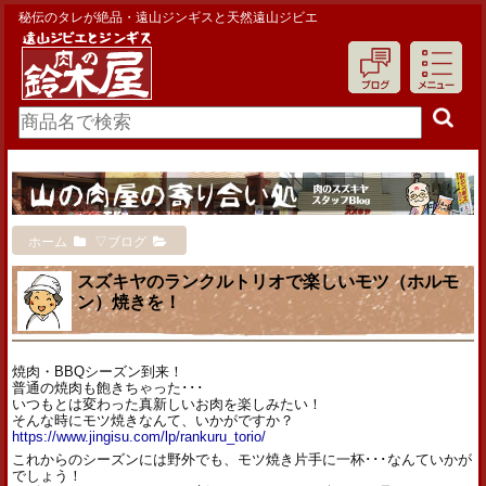
秘伝のタレが絶品・遠山ジンギスと天然遠山ジビエ
ホーム
▽ブログ
スズキヤのランクルトリオで楽しいモツ（ホルモ
ン）焼きを！
焼肉・BBQシーズン到来！
普通の焼肉も飽きちゃった･･･
いつもとは変わった真新しいお肉を楽しみたい！
そんな時にモツ焼きなんて、いかがですか？
https://www.jingisu.com/lp/rankuru_torio/
これからのシーズンには野外でも、モツ焼き片手に一杯･･･なんていかが
でしょう！