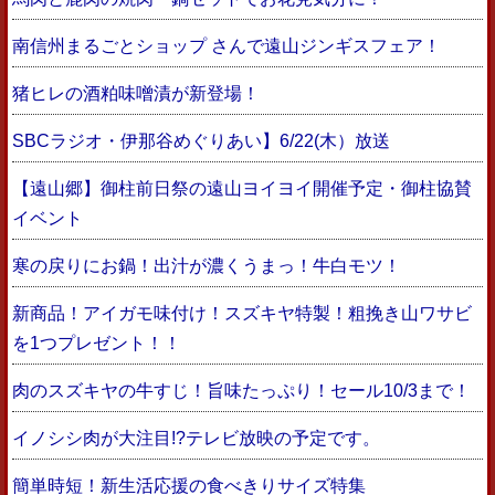
南信州まるごとショップ さんで遠山ジンギスフェア！
猪ヒレの酒粕味噌漬が新登場！
SBCラジオ・伊那谷めぐりあい】6/22(木）放送
【遠山郷】御柱前日祭の遠山ヨイヨイ開催予定・御柱協賛
イベント
寒の戻りにお鍋！出汁が濃くうまっ！牛白モツ！
新商品！アイガモ味付け！スズキヤ特製！粗挽き山ワサビ
を1つプレゼント！！
肉のスズキヤの牛すじ！旨味たっぷり！セール10/3まで！
イノシシ肉が大注目!?テレビ放映の予定です。
簡単時短！新生活応援の食べきりサイズ特集