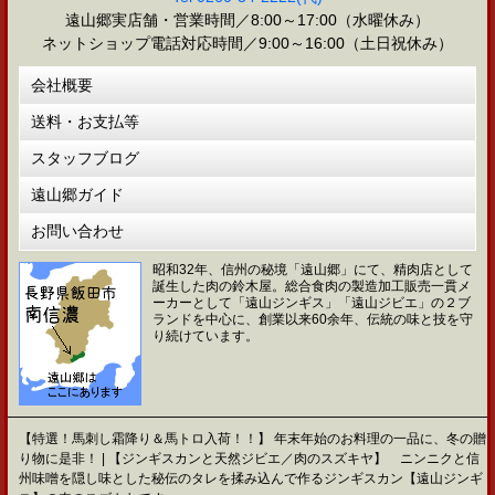
遠山郷実店舗・営業時間／8:00～17:00（水曜休み）
ネットショップ電話対応時間／9:00～16:00（土日祝休み）
会社概要
送料・お支払等
スタッフブログ
遠山郷ガイド
お問い合わせ
昭和32年、信州の秘境「遠山郷」にて、精肉店として
誕生した肉の鈴木屋。総合食肉の製造加工販売一貫メ
ーカーとして「遠山ジンギス」「遠山ジビエ」の２ブ
ランドを中心に、創業以来60余年、伝統の味と技を守
り続けています。
【特選！馬刺し霜降り＆馬トロ入荷！！】 年末年始のお料理の一品に、冬の贈
り物に是非！ | 【ジンギスカンと天然ジビエ／肉のスズキヤ】 ニンニクと信
州味噌を隠し味とした秘伝のタレを揉み込んで作るジンギスカン【遠山ジンギ