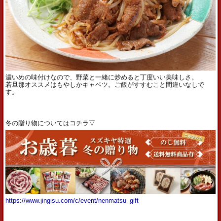
濃いめの味付けなので、野菜と一緒に炒めると丁度いい美味しさ。
若旦那オススメはもやしかキャベツ。ご飯がすすむこと間違いなしで
す。
冬の贈り物についてはコチラ▽
https://www.jingisu.com/c/event/nenmatsu_gift