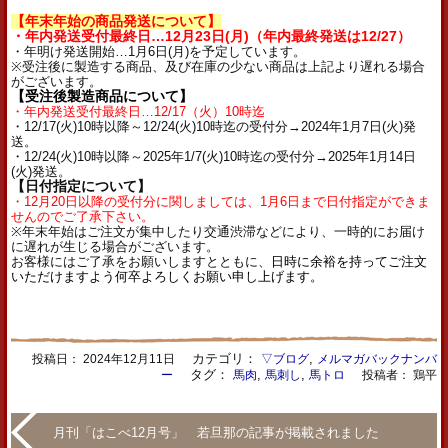
【年末年始の商品発送について】
・年内発送受付最終日…12月23日(月)（年内最終発送は12/27）
・年明け発送開始…1月6日(月)を予定しています。
※受注後に製造する商品、及び在庫の少ない商品は上記より遅れる場合
がございます。
【受注後製造商品について】
・年内発送受付最終日…12/17（火）10時迄
・12/17(火)10時以降～12/24(火)10時迄の受付分→2024年1月7日(火)発
送。
・12/24(火)10時以降～2025年1/7(火)10時迄の受付分→2025年1月14日
(火)発送。
【日付指定について】
・12月20日以降の受付分に関しましては、1月6日まで日付指定ができま
せんのでご了承下さい。
※年末年始はご注文が集中したり交通渋滞などにより、一時的にお届け
に遅れが生じる場合がございます。
お客様にはご了承をお願いしますとともに、
日時に余裕を持ってご注文
いただけますよう何卒よろしくお願い申し上げます。
カテゴリ：
,
投稿日：
2024年12月11日
▽ブログ
メルマガバックナンバ
タグ：
,
,
ー
馬肉
馬刺し
馬トロ
投稿者： 鶏平
月刊「はこべ12月号」 若旦那の記事が掲載されました