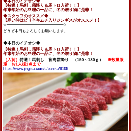
◆本日のイチオシ◆
【特選！馬刺し霜降り＆馬トロ入荷！！】
年末年始のお料理の一品に、冬の贈り物に是非！
◆スタッフのオススメ◆
【寒い時はピリ辛キムチ入りジンギスがオススメ！】
☆━━━━━━━━━━━━━━━━━━━━━━━━☆
どうぞ本日もよろしくお願いします。
◆本日のイチオシ◆
【特選！馬刺し霜降り＆馬トロ入荷！！】
年末年始のお料理の一品に、冬の贈り物に是非！
［入荷］
特選！馬刺し 背肉霜降り （150～180ｇ）
※数量限
定 お1人様1点まで
https://www.jingisu.com/c/baniku/8108