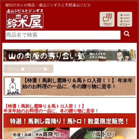
秘伝のタレが絶品・遠山ジンギスと天然遠山ジビエ
ホーム
▽ブログ
【特選！馬刺し霜降り＆馬トロ入荷！！】 年末年
始のお料理の一品に、冬の贈り物に是非！
【特選！馬刺し霜降り＆馬トロ入荷！！】
年末年始のお料理の一品に、冬の贈り物に是非！