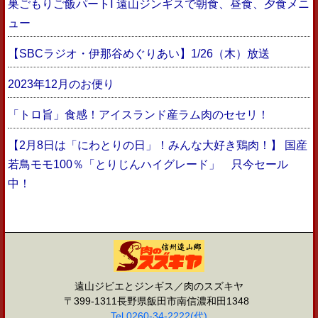
巣ごもりご飯パートⅠ 遠山ジンギスで朝食、昼食、夕食メニ
ュー
【SBCラジオ・伊那谷めぐりあい】1/26（木）放送
2023年12月のお便り
「トロ旨」食感！アイスランド産ラム肉のセセリ！
【2月8日は「にわとりの日」！みんな大好き鶏肉！】 国産
若鳥モモ100％「とりじんハイグレード」 只今セール
中！
遠山ジビエとジンギス／肉のスズキヤ
〒399-1311長野県飯田市南信濃和田1348
Tel 0260-34-2222(代)