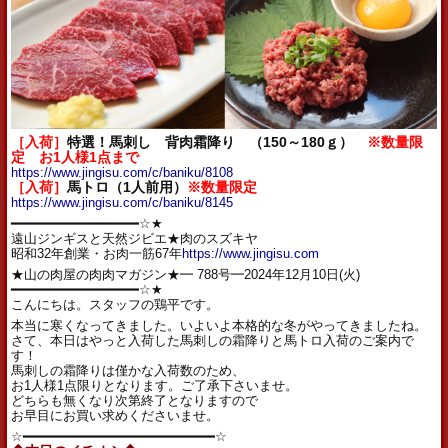
［入荷］
特選！馬刺し 背肉霜降り （150～180ｇ）
※数量限
定 お1人様1点まで
https://www.jingisu.com/c/baniku/8108
［入荷］
馬トロ（1人前用）
※数量限定
https://www.jingisu.com/c/baniku/8145
━━━━━━━━━━━━━━━━☆★
遠山ジンギスと天然ジビエ★肉のスズキヤ
昭和32年創業・お肉一筋67年
https://www.jingisu.com
★山の肉屋の肉肉マガジン★━ 788号━2024年12月10日(火)
━━━━━━━━━━━━━━━━☆★
こんにちは。スタッフの鶏平です。
本当に寒くなってきました。いよいよ本格的な冬がやってきましたね。
さて、本日はやっと入荷した馬刺しの霜降りと馬トロ入荷のご案内で
す！
馬刺しの霜降りは僅かな入荷数のため、
お1人様1点限りとなります。ご了承下さいませ。
どちらも無くなり次第終了となりますので
お早目にお買い求めくださいませ。
☆━━━━━━━━━━━━━━━━━━━━━━━━☆