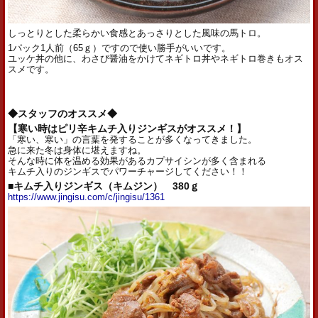
しっとりとした柔らかい食感とあっさりとした風味の馬トロ。
1パック1人前（65ｇ）ですので使い勝手がいいです。
ユッケ丼の他に、わさび醤油をかけてネギトロ丼やネギトロ巻きもオス
スメです。
◆スタッフのオススメ◆
【寒い時はピリ辛キムチ入りジンギスがオススメ！】
「寒い、寒い」の言葉を発することが多くなってきました。
急に来た冬は身体に堪えますね。
そんな時に体を温める効果があるカプサイシンが多く含まれる
キムチ入りのジンギスでパワーチャージしてください！！
■キムチ入りジンギス（キムジン） 380ｇ
https://www.jingisu.com/c/jingisu/1361