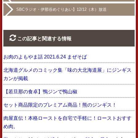
SBCラジオ・伊那谷めぐりあい】12/12（木）放送
この記事と関連する情報
お肉のよもやま話 2021.6.24 まぜそば
北海道グルメのコミック集「味の大北海道展」にジンギス
カンが掲載
【若旦那の食卓】鴨ジンで鴨山椒
セット商品限定のプレミアム商品！熊のジンギス！
肉屋直伝！本格ローストを自宅で手軽に！ローストおすす
め肉。