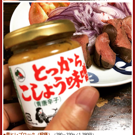
■
鹿ヒレブロック（狩猟）
（290～330g／1,290円）