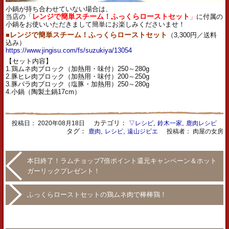
小鍋が持ち合わせていない場合は、
当店の
「
レンジで簡単スチーム！ふっくらローストセット
」
に付属の
小鍋をお使いいただきまして簡単にお楽しみくださいませ！
■
レンジで簡単スチーム！ふっくらローストセット
（3,300円／送料
込み）
https://www.jingisu.com/fs/suzukiya/13054
【セット内容】
1.鶏ムネ肉ブロック（加熱用・味付）250～280g
2.豚ヒレ肉ブロック（加熱用・味付）200～250g
3.豚バラ肉ブロック（塩豚・加熱用）250～280g
4.小鍋（陶製土鍋17cm）
カテゴリ：
,
,
投稿日：
2020年08月18日
▽レシピ
鈴木一家
鹿肉レシピ
タグ：
,
,
鹿肉
レシピ
遠山ジビエ
投稿者： 肉屋の女房
本日終了！ラムチョップ7倍ポイント還元キャンペーン＆ホット
ガーリックプレゼント！
ふっくらローストセットの鶏ムネ肉で棒棒鶏！