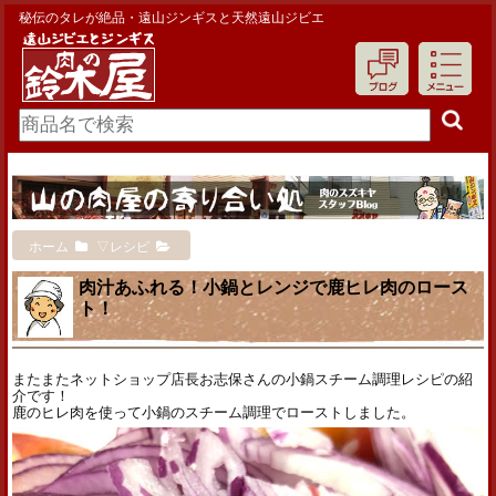
秘伝のタレが絶品・遠山ジンギスと天然遠山ジビエ
ホーム
▽レシピ
肉汁あふれる！小鍋とレンジで鹿ヒレ肉のロース
ト！
またまたネットショップ店長お志保さんの小鍋スチーム調理レシピの紹
介です！
鹿のヒレ肉を使って小鍋のスチーム調理でローストしました。