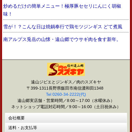
炒めるだけの簡単メニュー！極厚豚セセリにんにく胡椒
味！
雪が！？こんな日は焼鍋奉行で鶏モツジンギス どて煮風
南アルプス兎岳の山懐・遠山郷でウサギ肉を食す新年。
遠山ジビエとジンギス／肉のスズキヤ
〒399-1311長野県飯田市南信濃和田1348
Tel 0260-34-2222(代)
遠山郷実店舗・営業時間／8:00～17:00（水曜休み）
ネットショップ電話対応時間／9:00～16:00（土日祝休み）
会社概要
送料・お支払等