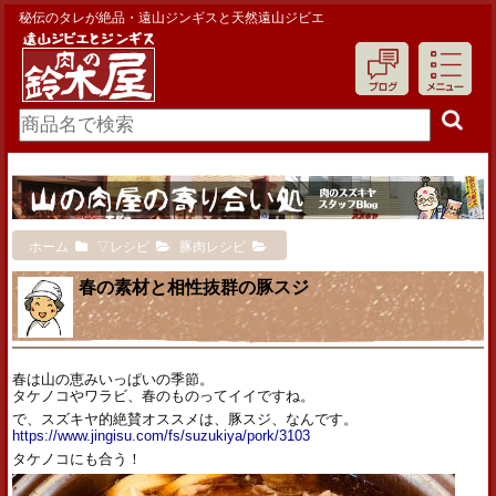
秘伝のタレが絶品・遠山ジンギスと天然遠山ジビエ
ホーム
▽レシピ
豚肉レシピ
春の素材と相性抜群の豚スジ
春は山の恵みいっぱいの季節。
タケノコやワラビ、春のものってイイですね。
で、スズキヤ的絶賛オススメは、豚スジ、なんです。
https://www.jingisu.com/fs/suzukiya/pork/3103
タケノコにも合う！