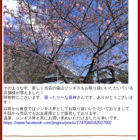
そのような中、新しく当店の遠山ジンギスをお取り扱いいただいている
店舗様が増えました！
阿智村にございます、
湯ったりーな昼神
さんです。ありがとうございま
す！
以前から食堂ではジンギス丼としてお取り扱いいただいておりまして、
今回から売店でもお土産用として販売しております。
温泉、ジンギス丼と共にお買い求めいただけましたら幸いです。
https://www.facebook.com/jingisu/posts/1747044182027002