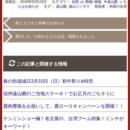
カテゴリ：
,
,
投稿日：
2018年03月24日
自然･山･動物･植物
▼遠山郷
いろ
タグ：
,
んなお知らせ
遠山郷
遠山ジンギス
投稿者： 肉屋の女房
桜とラジオと催事のお知らせ
週刊いな「お肉のよもやま話」掲載されました
この記事と関連する情報
春の街道縁日3月10日（日）初午祭り&特売
信州遠山郷のご当地ステーキ！でお正月のごちそうに
鹿肉豊猟をお祝いして、鹿ロースキャンペーンを開催！！
ケンミンショー極！名古屋の、台湾ブーム特集！ミンチが
キーワード！