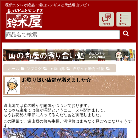
秘伝のタレが絶品・遠山ジンギスと天然遠山ジビエ
ホーム
▽ブログ
▼遠山郷
自然･山･動物･植物
お取り扱い店舗が増えました☆
遠山郷では春の暖かな陽気がつづいております。
なにやら東京では桜が満開というニュースを聞きまして、
もうお花見の季節に入ってるんだなぁと実感しました。
この陽気で、遠山郷の桜も生長。河津桜はまもなく見ごろになりそうで
す。