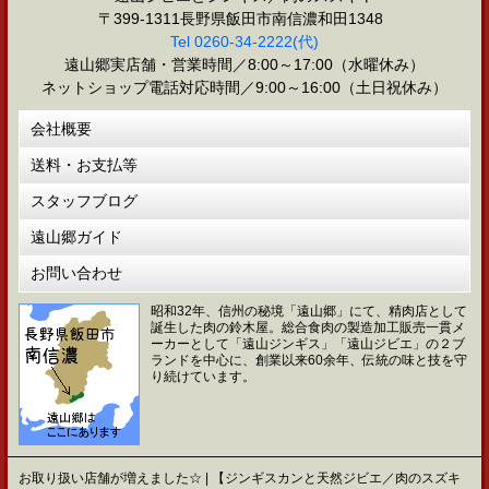
〒399-1311長野県飯田市南信濃和田1348
Tel 0260-34-2222(代)
遠山郷実店舗・営業時間／8:00～17:00（水曜休み）
ネットショップ電話対応時間／9:00～16:00（土日祝休み）
会社概要
送料・お支払等
スタッフブログ
遠山郷ガイド
お問い合わせ
昭和32年、信州の秘境「遠山郷」にて、精肉店として
誕生した肉の鈴木屋。総合食肉の製造加工販売一貫メ
ーカーとして「遠山ジンギス」「遠山ジビエ」の２ブ
ランドを中心に、創業以来60余年、伝統の味と技を守
り続けています。
お取り扱い店舗が増えました☆ | 【ジンギスカンと天然ジビエ／肉のスズキ