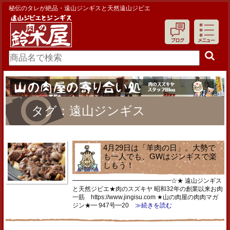
秘伝のタレが絶品・遠山ジンギスと天然遠山ジビエ
タグ：遠山ジンギス
4月29日は「羊肉の日」。大勢で
も一人でも、GWはジンギスで楽
しもう！
━━━━━━━━━━━━━━━━☆★ 遠山ジンギス
と天然ジビエ★肉のスズキヤ 昭和32年の創業以来お肉
一筋 https://www.jingisu.com ★山の肉屋の肉肉マガ
ジン★━ 947号━20
≫続きを読む