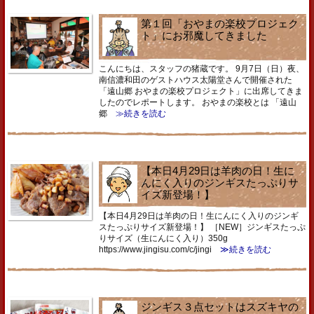
第１回「おやまの楽校プロジェク
ト」にお邪魔してきました
こんにちは、スタッフの猪蔵です。 9月7日（日）夜、
南信濃和田のゲストハウス太陽堂さんで開催された
「遠山郷 おやまの楽校プロジェクト」に出席してきま
したのでレポートします。 おやまの楽校とは 「遠山
郷
≫続きを読む
【本日4月29日は羊肉の日！生に
んにく入りのジンギスたっぷりサ
イズ新登場！】
【本日4月29日は羊肉の日！生にんにく入りのジンギ
スたっぷりサイズ新登場！】 ［NEW］ジンギスたっぷ
りサイズ（生にんにく入り）350g
https://www.jingisu.com/c/jingi
≫続きを読む
ジンギス３点セットはスズキヤの