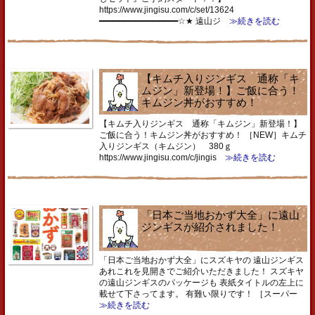
https://www.jingisu.com/c/set/13624
━━━━━━━━━━━━━━━━☆★ 遠山ジ
≫続きを読む
【キムチ入りジンギス 通称「キ
ムジン」新登場！】ご飯に合う！
キムジン丼がおすすめ！
【キムチ入りジンギス 通称「キムジン」新登場！】
ご飯に合う！キムジン丼がおすすめ！ ［NEW］キムチ
入りジンギス（キムジン） 380ｇ
https://www.jingisu.com/c/jingis
≫続きを読む
「日本ご当地おかず大全」に遠山
ジンギスが紹介されました！
「日本ご当地おかず大全」にスズキヤの 遠山ジンギス
あれこれを見開きでご紹介いただきました！ スズキヤ
の遠山ジンギスのパッケージも 表紙タイトルの左上に
載せて下さってます。 有難い限りです！ ［スーパー
≫続きを読む