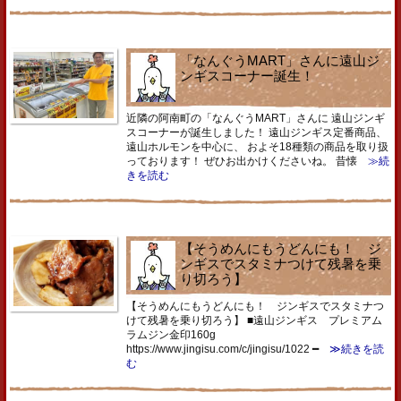
「なんぐうMART」さんに遠山ジ
ンギスコーナー誕生！
近隣の阿南町の「なんぐうMART」さんに 遠山ジンギ
スコーナーが誕生しました！ 遠山ジンギス定番商品、
遠山ホルモンを中心に、 およそ18種類の商品を取り扱
っております！ ぜひお出かけくださいね。 昔懐
≫続
きを読む
【そうめんにもうどんにも！ ジ
ンギスでスタミナつけて残暑を乗
り切ろう】
【そうめんにもうどんにも！ ジンギスでスタミナつ
けて残暑を乗り切ろう】 ■遠山ジンギス プレミアム
ラムジン金印160g
https://www.jingisu.com/c/jingisu/1022 ━
≫続きを読
む