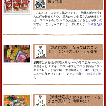
味入門編
こんにちは、スタッフ鶉之信です。 地元を離れた知
人に何か贈るときや、 遠方からのお客さんが来るとき
は、 スズキヤのジンギスをお土産にすることが多いの
ですが、 とりじんにするか、ぶたじんか
≫続きを読
む
「焼き肉の街」ならではのコラ
ボ！「ジンギスカレー」が登場！
飯田市にある信州味噌入りカレーの専門店カレーの大
原屋さんと スズキヤのジンギスとのコラボ商品「ジン
ギスカレー」が新登場！ 大原屋さんで、3月8日からメ
ニューに加わりました！ 各テレビ局・
≫続きを読
む
【新生活応援！食べきりサイズを
まとめ買い！】簡単時短！