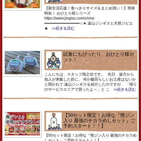
【新生活応援！食べきりサイズをまとめ買い！】簡単
時短！ おひとり様シリーズ
https://www.jingisu.com/c/one
━━━━━━━━━━━━━━━━☆★ 遠山ジンギスと天然ジビエ
★
≫続きを読む
試食にもぴったり、おひとり様セ
ット！
こんにちは、スタッフ鶉之信です。 先日、遠方から
知人が来飯した折に、 何か飯田らしいお土産はないか
と聞かれて 遠山ジンギスを紹介したのですが、 「帰り
のサービスエリアで買ったよ～」と こ
≫続きを読む
【50セット限定！お得な『熊ジン
入り 最強のチカラめしセット』ご
予約スタート！！】
【50セット限定！お得な『熊ジン入り 最強のチカラめ
しセット』ご予約スタート！！】